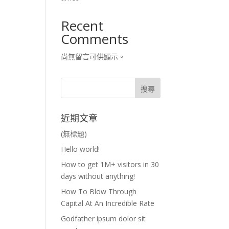
Recent
Comments
尚無留言可供顯示。
近期文章
(無標題)
Hello world!
How to get 1M+ visitors in 30
days without anything!
How To Blow Through
Capital At An Incredible Rate
Godfather ipsum dolor sit