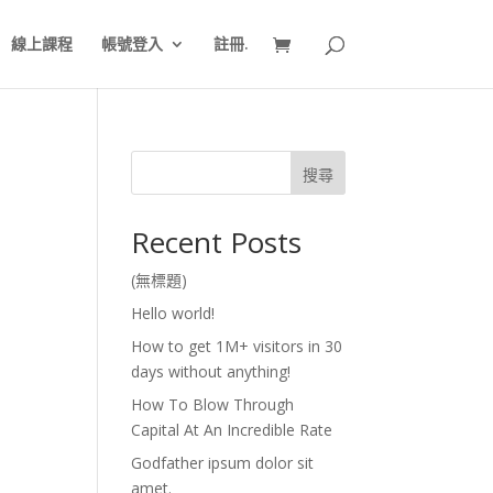
線上課程
帳號登入
註冊.
搜尋
Recent Posts
(無標題)
Hello world!
How to get 1M+ visitors in 30
days without anything!
How To Blow Through
Capital At An Incredible Rate
Godfather ipsum dolor sit
amet.