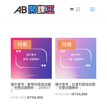
特價
特價
國中會考｜數學科歷屆試題
國中會考｜社會科歷屆試題
｜完整試題解析｜ 250927-
｜完整試題解析｜
1
原
目
NT$
7,500
NT$
6,800
原
目
NT$
7,500
NT$
6,800
始
前
始
前
價
價