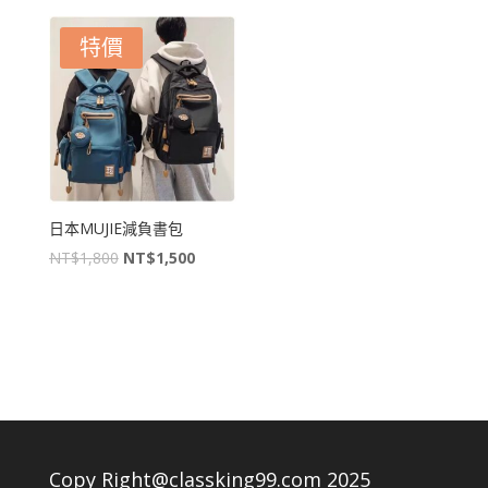
價
價
格：
格：
格：
格：
特價
NT$7,500。
NT$6,800。
NT$7,500。
NT$6,800。
日本MUJIE減負書包
原
目
NT$
1,800
NT$
1,500
始
前
價
價
格：
格：
NT$1,800。
NT$1,500。
Copy Right@classking99.com 2025